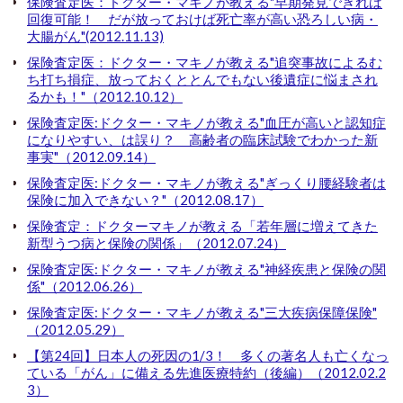
保険査定医：ドクター・マキノが教える"早期発見できれば
回復可能！ だが放っておけば死亡率が高い恐ろしい病・
大腸がん"(2012.11.13)
保険査定医：ドクター・マキノが教える"追突事故によるむ
ち打ち損症、放っておくととんでもない後遺症に悩まされ
るかも！"（2012.10.12）
保険査定医:ドクター・マキノが教える"血圧が高いと認知症
になりやすい、は誤り？ 高齢者の臨床試験でわかった新
事実"（2012.09.14）
保険査定医:ドクター・マキノが教える"ぎっくり腰経験者は
保険に加入できない？"（2012.08.17）
保険査定：ドクターマキノが教える「若年層に増えてきた
新型うつ病と保険の関係」（2012.07.24）
保険査定医:ドクター・マキノが教える"神経疾患と保険の関
係"（2012.06.26）
保険査定医:ドクター・マキノが教える"三大疾病保障保険"
（2012.05.29）
【第24回】日本人の死因の1/3！ 多くの著名人も亡くなっ
ている「がん」に備える先進医療特約（後編）（2012.02.2
3）