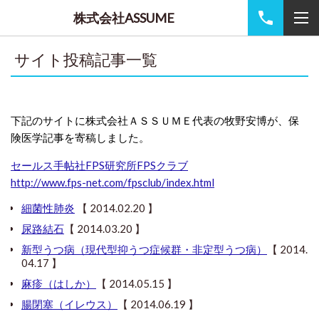
株式会社ASSUME
サイト投稿記事一覧
下記のサイトに株式会社ＡＳＳＵＭＥ代表の牧野安博が、保
険医学記事を寄稿しました。
セールス手帖社FPS研究所FPSクラブ
http://www.fps-net.com/fpsclub/index.html
細菌性肺炎
【 2014.02.20 】
尿路結石
【 2014.03.20 】
新型うつ病（現代型抑うつ症候群・非定型うつ病）
【 2014.
04.17 】
麻疹（はしか）
【 2014.05.15 】
腸閉塞（イレウス）
【 2014.06.19 】