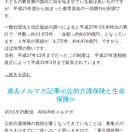
子どもの教育費の捻出に頭を悩ませている親は多いものです
が、平成25年度
から始まった教育資金の一括贈与が好調で
す。
一般社団法人信託協会の調べ
によると平成27年3月末時点の累
計で「件数→約11.9万件」「金額→約8,030
億円」となってい
ます。１年前の実績が「6.7万件、約4,476億円」ですから、
ほぼ倍増の勢いです。
当初、平成27年12月までだったこの制度は、平成27年度税制
改正によって
平成31年3月まで延長されています。
→続きを読む
過去メルマガ記事≪公的介護保険と生命
保険≫
2015.9.25配信 ASSUMEメルマガ
公的介護保険の負担が重くなってきていることは、募集人の
皆さまはすでにご存じのこと思いますので、「要介護状態に