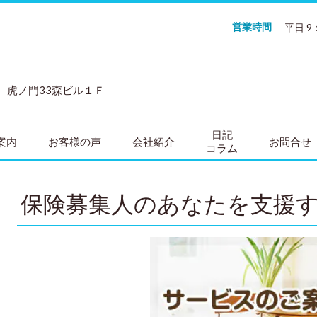
営業時間
平日 9
号 虎ノ門33森ビル１Ｆ
日記
案内
お客様の声
会社紹介
お問合せ
コラム
保険募集人のあなたを支援