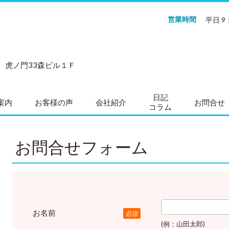
営業時間
平日 9
号 虎ノ門33森ビル１Ｆ
日記
案内
お客様の声
会社紹介
お問合せ
コラム
お問合せフォーム
お名前
必須
(例：山田太郎)