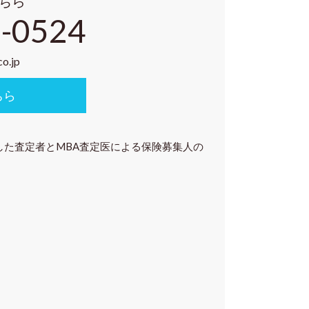
ちら
-0524
o.jp
ちら
した査定者とMBA査定医による保険募集人の